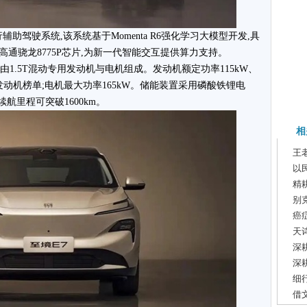
辅助驾驶系统,该系统基于Momenta R6强化学习大模型开发,具
通骁龙8775P芯片,为新一代智能交互提供算力支持。
,由1.5T混动专用发动机与电机组成。发动机额定功率115kW、
佳发动机榜单;电机最大功率165kW。储能装置采用磷酸铁锂电
合续航里程可突破1600km。
相
王
以
精
别
癌
天
深
深
细
借