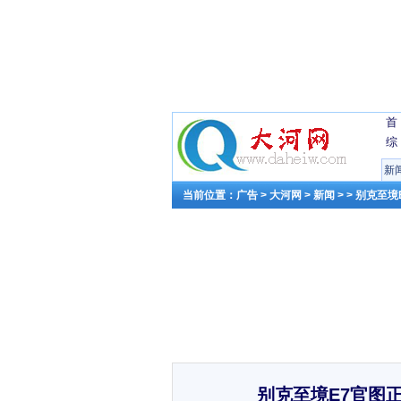
首
综
新
当前位置：
广告
>
大河网
>
新闻
> > 别克至
别克至境E7官图正