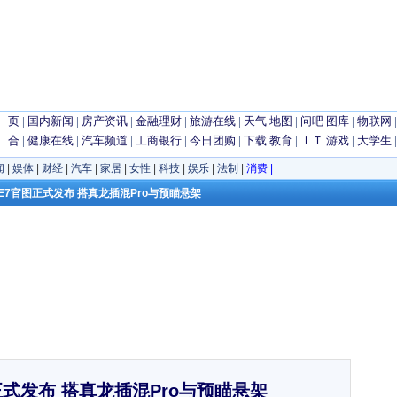
 页
|
国内新闻
|
房产资讯
|
金融理财
|
旅游在线
|
天气
地图
|
问吧
图库
|
物联网
 合
|
健康在线
|
汽车频道
|
工商银行
|
今日团购
|
下载
教育
|
ＩＴ
游戏
|
大学生
闻
|
娱体
|
财经
|
汽车
|
家居
|
女性
|
科技
|
娱乐
|
法制
|
消费
|
境E7官图正式发布 搭真龙插混Pro与预瞄悬架
式发布 搭真龙插混Pro与预瞄悬架