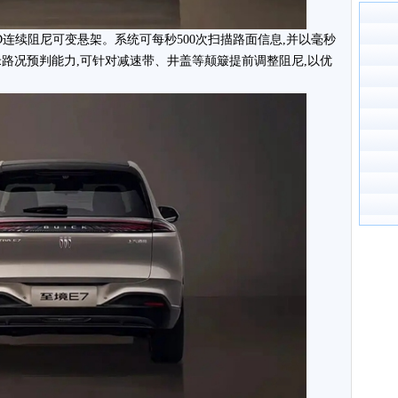
TD连续阻尼可变悬架。系统可每秒500次扫描路面信息,并以毫秒
米路况预判能力,可针对减速带、井盖等颠簸提前调整阻尼,以优