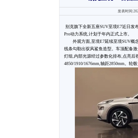
发表时间:202
别克旗下全新五座SUV至境E7近日发
Pro动力系统,计划于年内正式上市。
外观方面,至境E7延续至境SUV
线条勾勒出驭风鲨鱼造型。车顶配备激
灯组,内部光源经过参数化排布,点亮后
4850/1910/1676mm,轴距285