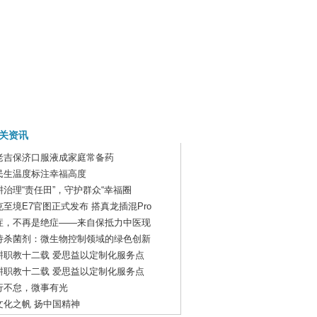
关资讯
老吉保济口服液成家庭常备药
民生温度标注幸福高度
耕治理“责任田”，守护群众“幸福圈
克至境E7官图正式发布 搭真龙插混Pro
症，不再是绝症——来自保抵力中医现
诗杀菌剂：微生物控制领域的绿色创新
耕职教十二载 爱思益以定制化服务点
耕职教十二载 爱思益以定制化服务点
行不怠，微事有光
文化之帆 扬中国精神