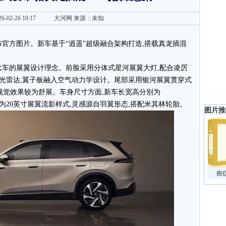
6-02-26 10:17
大河网
来源：未知
布官方图片。新车基于“逍遥”超级融合架构打造,搭载真龙插混
概念车的展翼设计理念。前脸采用分体式星河展翼大灯,配合凌厉
光雷达,翼子板融入空气动力学设计。尾部采用银河展翼贯穿式
视觉效果较为舒展。车身尺寸方面,新车长宽高分别为
0mm。轮毂为20英寸展翼流影样式,灵感源自羽翼形态,搭配米其林轮胎。
图片推
癌