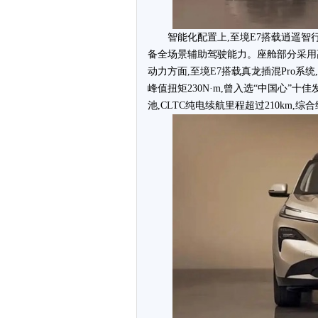
智能化配置上,至境E7搭载逍遥智行
备全场景辅助驾驶能力。座舱部分采用高
动力方面,至境E7搭载真龙插混Pro系统
峰值扭矩230N·m,曾入选“中国心”十
池,CLTC纯电续航里程超过210km,综