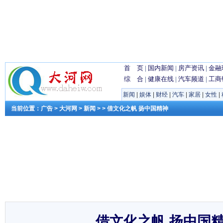
首 页
|
国内新闻
|
房产资讯
|
金融
综 合
|
健康在线
|
汽车频道
|
工商
新闻
|
娱体
|
财经
|
汽车
|
家居
|
女性
|
当前位置：
广告
>
大河网
>
新闻
> > 借文化之帆 扬中国精神
借文化之帆 扬中国