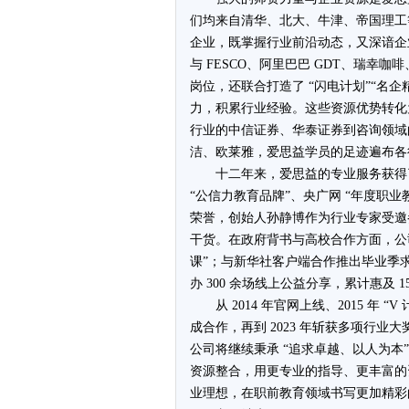
们均来自清华、北大、牛津、帝国理工
企业，既掌握行业前沿动态，又深谙企
与 FESCO、阿里巴巴 GDT、瑞
岗位，还联合打造了 “闪电计划”“名
力，积累行业经验。这些资源优势转化为实
行业的中信证券、华泰证券到咨询领域
洁、欧莱雅，爱思益学员的足迹遍布各
十二年来，爱思益的专业服务获得
“公信力教育品牌”、央广网 “年度职业
荣誉，创始人孙静博作为行业专家受邀
干货。在政府背书与高校合作方面，公
课”；与新华社客户端合作推出毕业季求
办 300 余场线上公益分享，累计惠及 
从 2014 年官网上线、2015 年 
成合作，再到 2023 年斩获多项行
公司将继续秉承 “追求卓越、以人为本
资源整合，用更专业的指导、更丰富的
业理想，在职前教育领域书写更加精彩