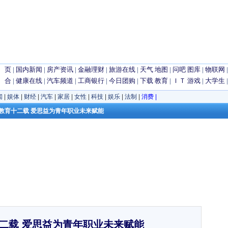
 页
|
国内新闻
|
房产资讯
|
金融理财
|
旅游在线
|
天气
地图
|
问吧
图库
|
物联网
 合
|
健康在线
|
汽车频道
|
工商银行
|
今日团购
|
下载
教育
|
ＩＴ
游戏
|
大学生
闻
|
娱体
|
财经
|
汽车
|
家居
|
女性
|
科技
|
娱乐
|
法制
|
消费
|
职前教育十二载 爱思益为青年职业未来赋能
二载 爱思益为青年职业未来赋能