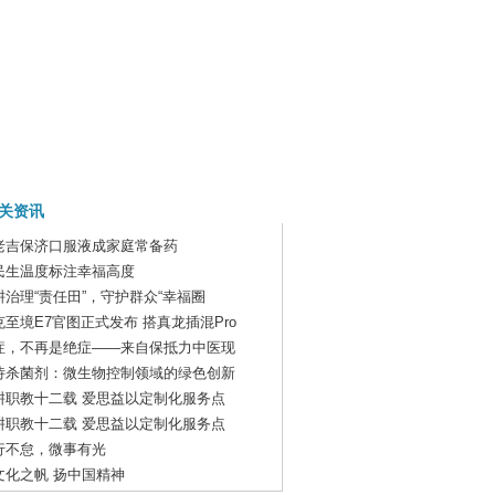
关资讯
老吉保济口服液成家庭常备药
民生温度标注幸福高度
耕治理“责任田”，守护群众“幸福圈
克至境E7官图正式发布 搭真龙插混Pro
症，不再是绝症——来自保抵力中医现
诗杀菌剂：微生物控制领域的绿色创新
耕职教十二载 爱思益以定制化服务点
耕职教十二载 爱思益以定制化服务点
行不怠，微事有光
文化之帆 扬中国精神