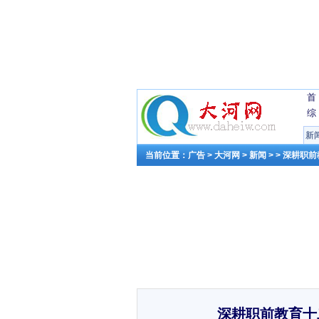
首
综
新
当前位置：
广告
>
大河网
>
新闻
> > 深耕
深耕职前教育十