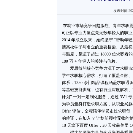
发表时间:202
在就业市场竞争日趋激烈、青年求职
司正以专业力量点亮无数年轻人的职业道
2014 年成立以来，始终坚守 “帮助
接高校学子与名企的重要桥梁。从最初
与温度，见证了超过 18000 位求职者
180 万 + 年轻人的关注与信赖。
爱思益的核心竞争力源于对求职市
学生求职核心需求，打造了覆盖金融、咨
体系，1350 余门精品课程涵盖求职
等基础技能训练，也有行业深度解析、
计划” 一对一定制化服务，通过 3V
为学员量身打造求职方案，从职业兴趣
Offer 评估，全程陪伴学员走过求职
的佐证，在加入 V 计划前颗粒无收的她
18 天拿下百度 Offer，20 天收获美
强大的师资力量与企业资源是爱思益