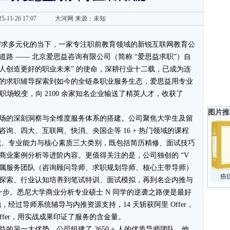
5-11-26 17:07
大河网
来源：未知
需求多元化的当下，一家专注职前教育领域的新锐互联网教育公
路 —— 北京爱思益咨询有限公司（简称 “爱思益求职”）自
年轻人创造更好的职业未来” 的使命，深耕行业十二载，已成为连
的求职辅导探索到如今的全链条职业服务生态，爱思益用专业
的职场蜕变，向 2100 余家知名企业输送了精英人才，收获了
图片推
场的深刻洞察与全维度服务体系的搭建。公司聚焦大学生及留
询、四大、互联网、快消、央国企等 16 + 热门领域的课程
通识、专业能力与核心素质三大类别，既包括简历精修、面试技巧
商业案例分析等进阶内容。更值得关注的是，公司独创的 “V
1 专属服务团队（咨询顾问导师、求职规划导师、核心主带导师）
癌
探索、行业认知培养到笔试特训、面试模拟，再到名企内推与
每一步。悉尼大学商业分析专业硕士 N 同学的逆袭之路便是最好
，经过导师系统辅导与内推资源支持，14 天斩获阿里 Offer，
团 Offer，用实战成果印证了服务的含金量。
的另一大优势。公司组建了 2650 + 人的优质导师团队，他