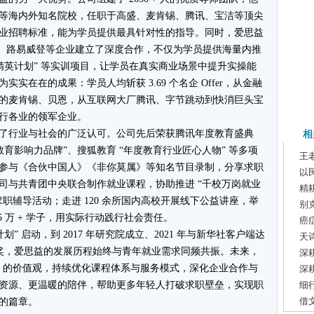
等海内外知名院校，任职于高盛、麦肯锡、腾讯、宝洁等顶尖
业招聘标准，能为学员提供最具针对性的指导。同时，爱思益
幸咖啡、路易威登等企业建立了深度合作，不仅为学员提供海量内推
企精英计划” 等实训项目，让学员在真实商业场景中提升实操能
实在在的成果：学员人均斩获 3.69 个名企 Offer，从金融
的麦肯锡、贝恩，从互联网大厂腾讯、字节跳动到快消巨头宝
行各业的领军企业。
了行业与社会的广泛认可。公司先后荣获腾讯年度教育盛典
相
教育影响力品牌”、搜狐教育 “年度教育行业匠心人物” 等多项
王
参与《合伙中国人》《非你莫属》等知名节目录制，分享求职
以
司与共青团中央联合制作就业课程，协助推进 “千校万岗就业
精
职辅导活动；走进 120 余所国内高校开展线下公益讲座，举
别
15 万 + 学子，用实际行动践行社会责任。
癌
“V 计划” 启动，到 2017 年研究院成立、2021 年与新华社客户端达
天
业大奖，爱思益的发展历程始终与青年就业需求同频共振。未来，
深
” 的价值观，持续优化课程体系与服务模式，深化企业合作与
深
资源、更温暖的陪伴，帮助更多年轻人打破求职壁垒，实现职
细
借
的篇章。