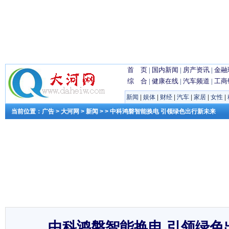
首 页
|
国内新闻
|
房产资讯
|
金融
综 合
|
健康在线
|
汽车频道
|
工商
新闻
|
娱体
|
财经
|
汽车
|
家居
|
女性
|
当前位置：
广告
>
大河网
>
新闻
> > 中科鸿磐智能换电 引领绿色出行新未来
中科鸿磐智能换电 引领绿色