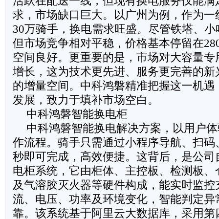
活跃在配送一线，但现有换电服务仅能满足
求，市场缺口巨大。以广州为例，作为一
30万骑手，换电需求旺盛。尽管铁塔、小
但市场竞争相对平稳，价格基本停留在280
空间良好。更重要的是，市场对大容量专
增长，这为技术更先进、服务更完善的新
的增量空间。中科鸿磐精准把握这一机遇
发展，致力于填补市场空白。
中科鸿磐智能换电柜
中科鸿磐智能换电解决方案，以用户体
作流程。骑手只需通过小程序导航、扫码
秒即可完成，高效便捷。这背后，是公司
电柜系统，它由柜体、主控板、检测板、
及气溶胶灭火器等硬件构成，能实时监控
流、电压、功率及环境变化，智能判定异
靠。该系统基于阿里云大数据库，采用第