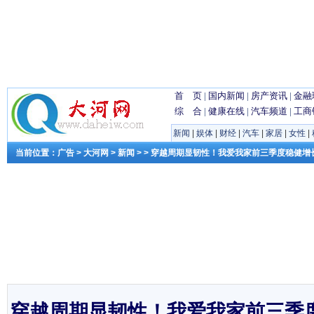
首 页
|
国内新闻
|
房产资讯
|
金融
综 合
|
健康在线
|
汽车频道
|
工商
新闻
|
娱体
|
财经
|
汽车
|
家居
|
女性
|
当前位置：
广告
>
大河网
>
新闻
> > 穿越周期显韧性！我爱我家前三季度稳健
穿越周期显韧性！我爱我家前三季