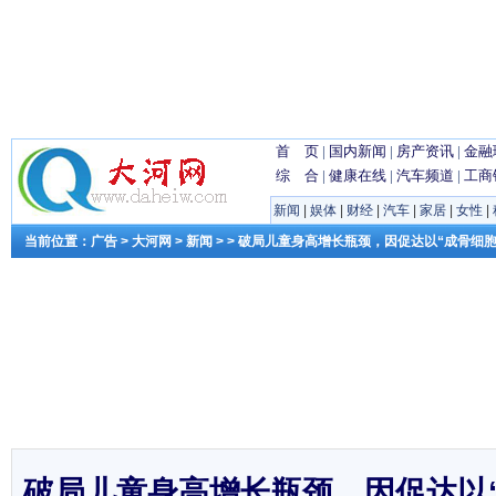
首 页
|
国内新闻
|
房产资讯
|
金融
综 合
|
健康在线
|
汽车频道
|
工商
新闻
|
娱体
|
财经
|
汽车
|
家居
|
女性
|
当前位置：
广告
>
大河网
>
新闻
> > 破局儿童身高增长瓶颈，因促达以“成骨细胞
破局儿童身高增长瓶颈，因促达以