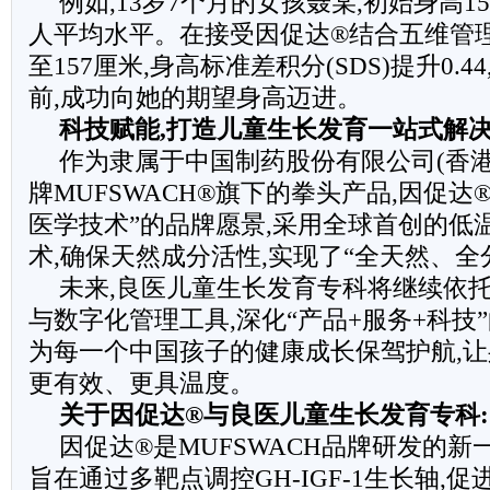
例如,13岁7个月的女孩聂某,初始身高1
人平均水平。在接受因促达®结合五维管理
至157厘米,身高标准差积分(SDS)提升0.
前,成功向她的期望身高迈进。
科技赋能
,
打造儿童生长发育一站式解
作为隶属于中国制药股份有限公司(香港
牌MUFSWACH®旗下的拳头产品,因促达
医学技术”的品牌愿景,采用全球首创的低
术,确保天然成分活性,实现了“全天然、全
未来,良医儿童生长发育专科将继续依
与数字化管理工具,深化“产品+服务+科技
为每一个中国孩子的健康成长保驾护航,
更有效、更具温度。
关于因促达
®
与良医儿童生长发育专科
:
因促达®是MUFSWACH品牌研发的新
旨在通过多靶点调控GH-IGF-1生长轴,