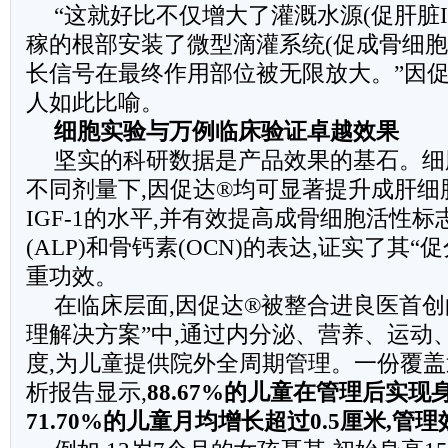
“这就好比不仅增大了灌溉水源(促肝脏IG
稼的根部安装了微型滴灌系统(促成骨细胞自分
长信号在最终作用部位被无限放大。”因
人如此比喻。
细胞实验与万例临床验证卓越效果
坚实的科研数据是产品效果的基石。细
不同剂量下,因促达®均可显著提升成肝细
IGF-1的水平,并有效提高成骨细胞活性
(ALP)和骨钙素(OCN)的表达,证实了其
重功效。
在临床层面,因促达®被整合进良医首创
理解决方案”中,通过内分泌、营养、运动
度,为儿童提供院外全周期管理。一份覆盖
析报告显示,
88.67%
的儿童在管理后实现
71.70%
的儿童月均增长超过
0.5
厘米
,
管理