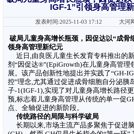
IGF-1”引领身高管理
发表时间:2025-11-03 17:12
大河
破局儿童身高增长瓶颈，因促达以“成骨细胞
领身高管理新纪元
近日,由良医儿童生长发育专科推出的
剂“因促达®”(EpiGrowth)在儿童身高
展。该产品创新性地提出并实践了“GH-IG
控”理念,尤其通过促进成骨细胞自分泌胰
子-1(IGF-1),实现了对儿童身高增长路
预,标志着儿童身高管理从传统的单一促G
点、全轴促进的新阶段。
传统路径的局限与科学破局
长期以来,市场主流产品多聚焦于促进
(GH)。然而,GH仅是生长指令的“第一环