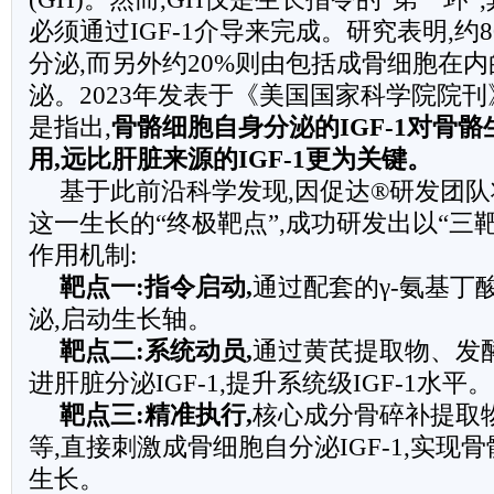
必须通过IGF-1介导来完成。研究表明,约80
分泌,而另外约20%则由包括成骨细胞在
泌。2023年发表于《美国国家科学院院刊》
是指出,
骨骼细胞自身分泌的
IGF-1
对骨骼
用
,
远比肝脏来源的
IGF-1
更为关键。
基于此前沿科学发现,因促达®研发团
这一生长的“终极靶点”,成功研发出以“三
作用机制:
靶点一
:
指令启动
,
通过配套的γ-氨基丁酸
泌,启动生长轴。
靶点二
:
系统动员
,
通过黄芪提取物、发
进肝脏分泌IGF-1,提升系统级IGF-1水平。
靶点三
:
精准执行
,
核心成分骨碎补提取物
等,直接刺激成骨细胞自分泌IGF-1,实现
生长。