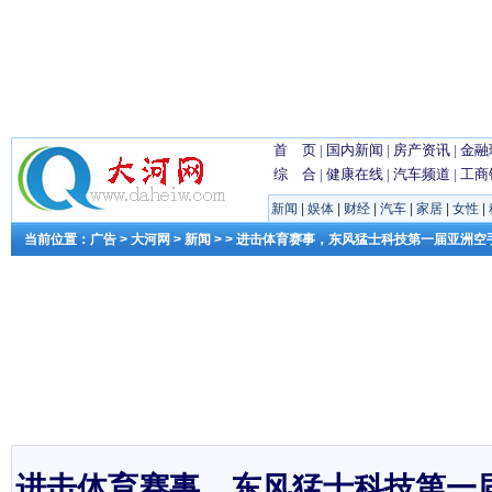
首 页
|
国内新闻
|
房产资讯
|
金融
综 合
|
健康在线
|
汽车频道
|
工商
新闻
|
娱体
|
财经
|
汽车
|
家居
|
女性
|
当前位置：
广告
>
大河网
>
新闻
> > 进击体育赛事，东风猛士科技第一届亚洲
进击体育赛事，东风猛士科技第一