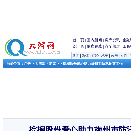
首 页
|
国内新闻
|
房产资讯
|
金融
综 合
|
健康在线
|
汽车频道
|
工商
新闻
|
娱体
|
财经
|
汽车
|
家居
|
女性
|
当前位置：
广告
>
大河网
>
新闻
> > 棕榈股份爱心助力梅州市防汛救灾工作
棕榈股份爱心助力梅州市防